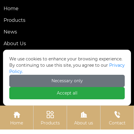
Home
Products
News
About Us
Contact Us
We use cookies to enhance your browsing experience.
By continuing to use this site, you agree to our
Privacy
Contact Us
Policy.
Dongmingyang Village Industrial Park, Yongnian
Necessary only

District, Handan City, China
Accept all

ztfasteners@163.com(Reply within 24 hours)





+86-13315035610
Home
Products
About us
Contact