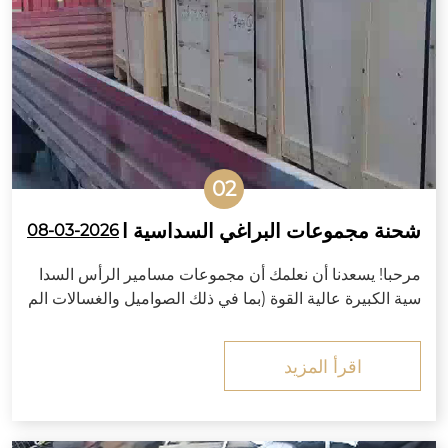
02
شحنة مجموعات البراغي السداسية ا
08-03-2026
لكبيرة عالية القوة القياسية AS/NZS
مرحبا! يسعدنا أن نعلمك أن مجموعات مسامير الرأس السدا
تغادر الصين إلى أستراليا
سية الكبيرة عالية القوة (بما في ذلك الصواميل والغسالات الم
طابقة) التي طلبتها شركتك قد تم تصنيعها وفحص جودتها وتعب
ئتها للتصدير بما يتوافق بدقة مع...
اقرأ المزيد