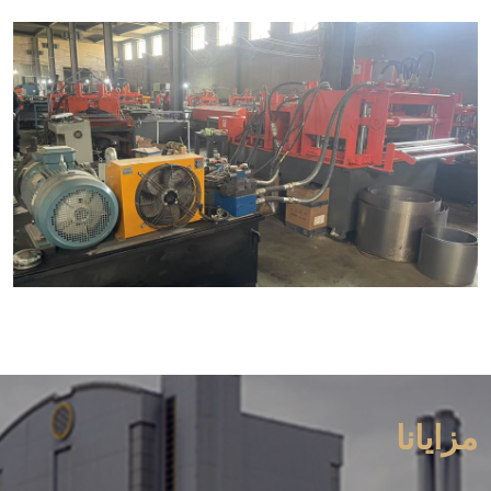
مزايانا