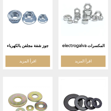
المكسرات electrogalva
جوز شفة مجلفن بالكهرباء
nized
(شفة جوز الوجه)
اقرأ المزيد
اقرأ المزيد