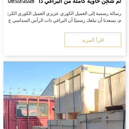
تم شحن حاوية كاملة من البراغي ذا
08-03-2026
ت الرأس السداسي القياسية KS إلى
رسالة رسمية إلى العميل الكوري عزيزي العميل الكوري الكري
كوريا من Zitai Fastener
م، يسعدنا أن نبلغك رسميًا أن البراغي ذات الرأس السداسي ع
الية القوة مع الصواميل المطابقة والغسالات المسطحة والغس
الات الزنبركية التي طلبتها شركتك قد اكتملت الإنتاج،...
اقرأ المزيد