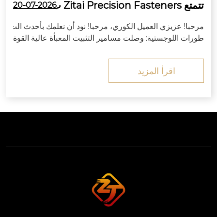
تتمتع Zitai Precision Fasteners ب
20-07-2026
جذورها العميقة في التجارة الخارجية
مرحبا! عزيزي العميل الكوري، مرحبا! نود أن نعلمك بأحدث الت
بين الصين وكوريا الجنوبية، وهي على
طورات اللوجستية: وصلت مسامير التثبيت المعبأة عالية القوة
استعداد تام للتوسع في الأسواق الخا
(بما في ذلك الصواميل والغسالات المطابقة) التي طلبتها شرك
رجية.
تك بأمان وسليمة إلى ميناء تيانجين، الصين.
اقرأ المزيد