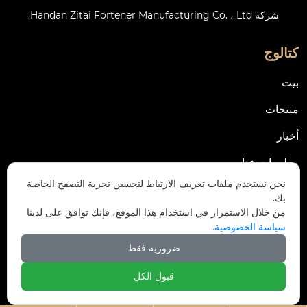
شركة Handan Zitai Fortener Manufacturing Co. ، Ltd.
كتالوج
بيت
منتجات
أخبار
معلومات عنا
نحن نستخدم ملفات تعريف الارتباط لتحسين تجربة التصفح الخاصة
اتصل بنا
بك.
من خلال الاستمرار في استخدام هذا الموقع، فإنك توافق على لدينا
اتصل بنا
سياسة الخصوصية.
حديقة قرية دونغمينغيانغ الصناعية، منطقة يونغنيان، مدينة
ضرورية فقط

هاندان، الصين
قبول الكل

ztfasteners@163.com (الرد خلال 24 ساعة)