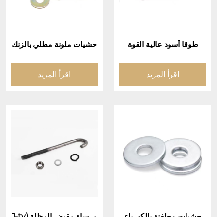
طوقا أسود عالية القوة
حشيات ملونة مطلي بالزنك
اقرأ المزيد
اقرأ المزيد
حشيات مجلفنة بالكهرباء
مرساة مقبض المظلة (J-ty