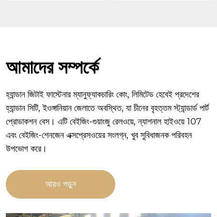
আমাদের সম্পর্কে
হ্যান্ডান জিটাই ফাস্টেনার ম্যানুফ্যাকচারিং কোং, লিমিটেড হেবেই প্রদেশের
হ্যান্ডান সিটি, ইওঙ্গানিয়ান জেলাতে অবস্থিত, যা চীনের বৃহত্তম স্ট্যান্ডার্ড পার্ট
প্রোডাকশন বেস। এটি বেইজিং-গুয়াংজু রেলওয়ে, ন্যাশনাল হাইওয়ে 107
এবং বেইজিং-শেনজেন এক্সপ্রেসওয়ের সংলগ্ন, খুব সুবিধাজনক পরিবহন
উপভোগ করে।
আরও পড়ুন