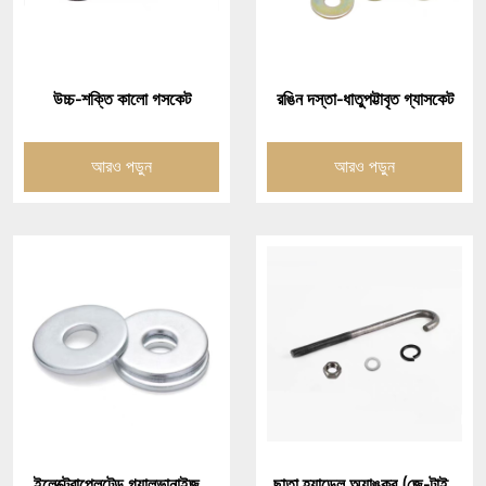
উচ্চ-শক্তি কালো গসকেট
রঙিন দস্তা-ধাতুপট্টাবৃত গ্যাসকেট
আরও পড়ুন
আরও পড়ুন
ইলেক্ট্রোপ্লেটেড গ্যালভানাইজড
ছাতা হ্যান্ডেল অ্যাঙ্কর (জে-টাইপ