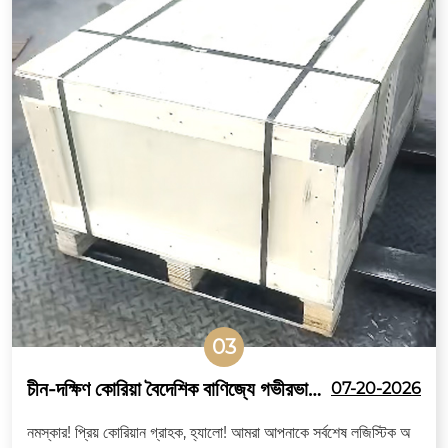
03
চীন-দক্ষিণ কোরিয়া বৈদেশিক বাণিজ্যে গভীরভাবে
07-20-2026
প্রোথিত, Zitai যথার্থ ফাস্টেনারগুলি বিদেশী
নমস্কার! প্রিয় কোরিয়ান গ্রাহক, হ্যালো! আমরা আপনাকে সর্বশেষ লজিস্টিক অ
বাজারে প্রসারিত করার জন্য সম্পূর্ণরূপে প্রস্তুত