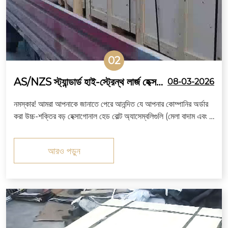
02
AS/NZS স্ট্যান্ডার্ড হাই-স্ট্রেন্থ লার্জ হেক্স
08-03-2026
বোল্ট অ্যাসেম্বলির চালান অস্ট্রেলিয়ার উদ্দেশ্যে
নমস্কার! আমরা আপনাকে জানাতে পেরে আনন্দিত যে আপনার কোম্পানির অর্ডার
চীন ছেড়েছে
করা উচ্চ-শক্তির বড় হেক্সাগোনাল হেড বোল্ট অ্যাসেম্বলিগুলি (মেলা বাদাম এবং ও
য়াশার সহ) তৈরি করা হয়েছে, গুণমান পরিদর্শন করা হয়েছে এবং কঠোরভাবে র
প্তানির জন্য প্যাকেজ করা হয়েছে...
আরও পড়ুন