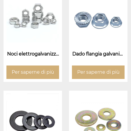
Noci elettrogalvanizza
Dado flangia galvanizz
te
ato elettroplato (dado
a faccia della flangia)
Per saperne di più
Per saperne di più