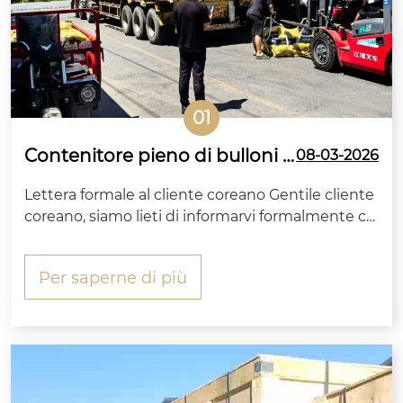
01
Contenitore pieno di bulloni a
08-03-2026
testa esagonale standard KS s
Lettera formale al cliente coreano Gentile cliente
pedito in Corea da Zitai Faste
coreano, siamo lieti di informarvi formalmente ch
ner
e i bulloni a testa esagonale ad alta resistenza insi
eme ai dadi, alle rondelle piatte e alle rondelle ela
Per saperne di più
stiche abbinati ordinati dalla vostra azienda hann
o completato la produzione,...