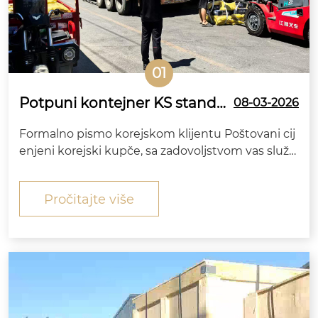
01
Potpuni kontejner KS standar
08-03-2026
dnih šesterokutnih vijaka ispo
Formalno pismo korejskom klijentu Poštovani cij
ručen u Koreju iz Zitai Fastene
enjeni korejski kupče, sa zadovoljstvom vas služb
r
eno obavještavamo da su vijci visoke čvrstoće sa
šesterokutnom glavom zajedno sa odgovarajući
Pročitajte više
m maticama, ravnim podloškama i opružnim pod
loškama koje je naručila vaša kompanija završili p
roizvodnju,...