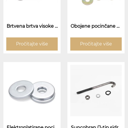
Brtvena brtva visoke č
Obojene pocinčane br
vrstoće
tve
Pročitajte više
Pročitajte više
Elektroplatirane pocin
Suncobran (J-tip sidre