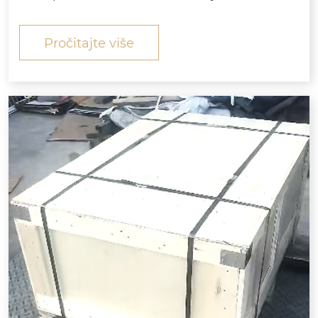
toće (uključujući odgovarajuće matice i podlošk
e) koje je naručila vaša kompanija proizvedeni, pr
Pročitajte više
ovjereni kvalitetom i pakirani za izvoz u strogom
skladu sa...