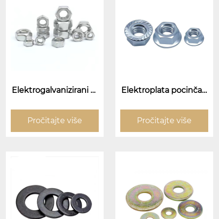
Elektrogalvanizirani or
Elektroplata pocinčan
asi
a prirubnica (prirubnic
a lica za lice)
Pročitajte više
Pročitajte više