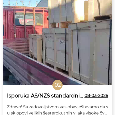
02
Isporuka AS/NZS standardnih
08-03-2026
skupova velikih šesterokutnih
Zdravo! Sa zadovoljstvom vas obavještavamo da s
vijaka visoke čvrstoće kreće iz
u sklopovi velikih šesterokutnih vijaka visoke čvrs
Kine za Australiju