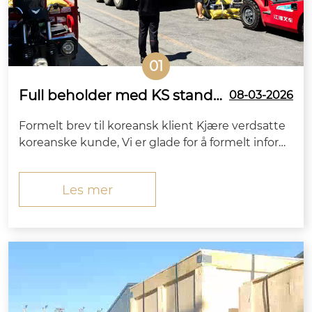
01
Full beholder med KS standar
08-03-2026
d sekskantbolter sendt til Kor
Formelt brev til koreansk klient Kjære verdsatte
ea fra Zitai Fastener
koreanske kunde, Vi er glade for å formelt inform
ere deg om at de høyfaste sekskantboltene sam
men med matchende muttere, flate skiver og fj
Les mer
ærskiver bestilt av ditt firma har fullført produksj
onen,...