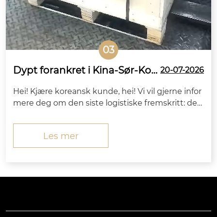
03
Dypt forankret i Kina-Sør-Kor
20-07-2026
ea utenrikshandel, er Zitai Pre
Hei! Kjære koreansk kunde, hei! Vi vil gjerne infor
cision Fasteners fullt forbered
mere deg om den siste logistiske fremskritt: de
t på å ekspandere til oversjøis
høystyrke boksede ankerboltene (inkludert mat
ke markeder.
chende muttere og skiver) bestilt av ditt firma h
Les mer
ar kommet trygt og intakt til Tianjin Port, C...