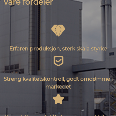
Våre fordeler

Erfaren produksjon, sterk skala styrke

Streng kvalitetskontroll, godt omdømme i
markedet
