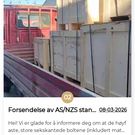
02
Forsendelse av AS/NZS stand
08-03-2026
ard høystyrke store sekskant
Hei! Vi er glade for å informere deg om at de høyf
bolter forlater Kina til Australi
aste, store sekskantede boltene (inkludert matc
a