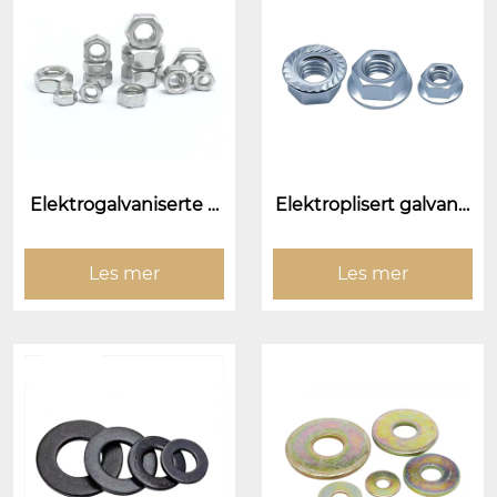
Elektrogalvaniserte n
Elektroplisert galvanis
øtter
ert flensnøtt (flens an
siktsmutter)
Les mer
Les mer