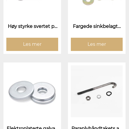
Høy styrke svertet pa
Fargede sinkbelagte
kning
pakninger
Les mer
Les mer
Elektroplaterte galvan
Paraplyhåndtakets an