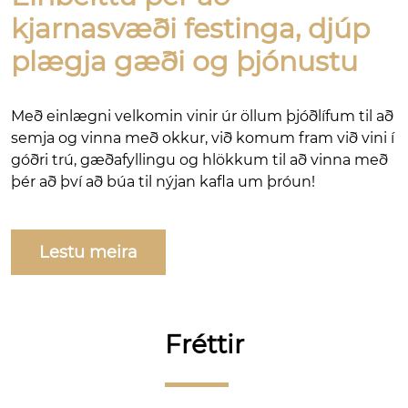
kjarnasvæði festinga, djúp
plægja gæði og þjónustu
Með einlægni velkomin vinir úr öllum þjóðlífum til að
semja og vinna með okkur, við komum fram við vini í
góðri trú, gæðafyllingu og hlökkum til að vinna með
þér að því að búa til nýjan kafla um þróun!
Lestu meira
Fréttir