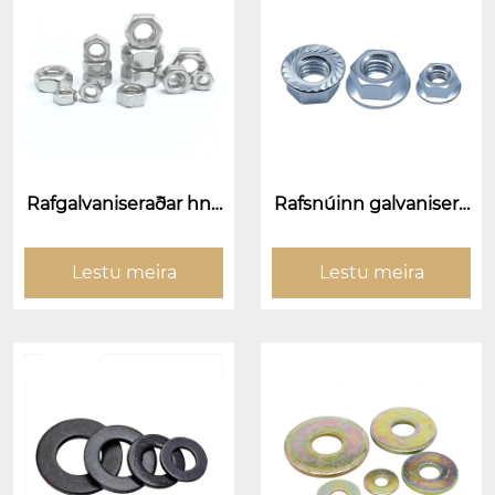
Rafgalvaniseraðar hne
Rafsnúinn galvanisera
tur
ður flanshneta (flans a
ndlitshnetan)
Lestu meira
Lestu meira