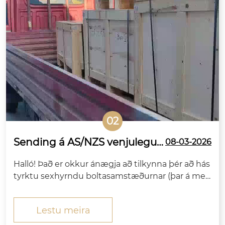
02
Sending á AS/NZS venjulegu
08-03-2026
m hástyrktum stórum sexkan
Halló! Það er okkur ánægja að tilkynna þér að hás
tboltasamstæðum fer frá Kín
tyrktu sexhyrndu boltasamstæðurnar (þar á með
a til Ástralíu
al samsvarandi hnetur og skífur) sem fyrirtækið þ
itt hefur pantað hafa verið framleiddar, gæðasko
Lestu meira
ðaðar og pakkaðar til útflutnings í ströngu samr
æmi við...