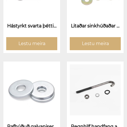
Hástyrkt svarta þéttin
Litaðar sinkhúðaðar þ
gu
éttingar
Lestu meira
Lestu meira
Rafhúðuð galvaniseru
Regnhlíf handfang ak