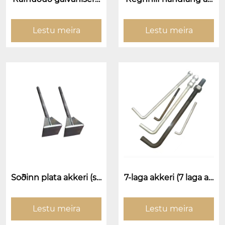
ð þéttingar
keri (J-gerð akkerisbol
ti/regnhlíf handfang in
nbyggðs bolta)
Lestu meira
Lestu meira
Soðinn plata akkeri (so
7-laga akkeri (7 laga ak
ðinn plata akkerisbolt
kerisboltar)
i)
Lestu meira
Lestu meira