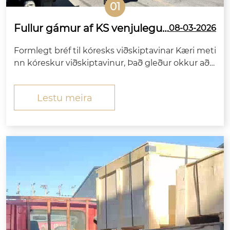
01
Fullur gámur af KS venjulegu
08-03-2026
m sexkantsboltum sendur til
Formlegt bréf til kóresks viðskiptavinar Kæri meti
Kóreu frá Zitai festingu
nn kóreskur viðskiptavinur, Það gleður okkur að t
ilkynna þér formlega að hástyrktu sexkantsboltar
ásamt samsvarandi hnetum, flötum skífum og g
Lestu meira
ormaskífum sem fyrirtæki þitt pantar hafa lokið fr
amleiðslu,...