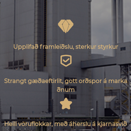

Upplifað framleiðslu, sterkur styrkur

Strangt gæðaeftirlit, gott orðspor á marka
ðnum

Heill vöruflokkar, með áherslu á kjarnasvið