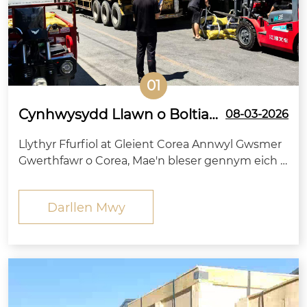
01
Cynhwysydd Llawn o Boltiau
08-03-2026
Pen Hex Safonol KS Wedi'u Cl
Llythyr Ffurfiol at Gleient Corea Annwyl Gwsmer
udo i Gorea o Zitai Fastener
Gwerthfawr o Corea, Mae'n bleser gennym eich h
ysbysu'n ffurfiol bod y bolltau pen hecs cryfder u
chel ynghyd â chnau cyfatebol, wasieri fflat a was
Darllen Mwy
ieri gwanwyn a archebwyd gan eich cwmni wedi
cwblhau cynhyrchu,...