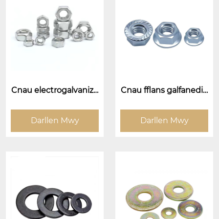
Cnau electrogalvanize
Cnau fflans galfanedig
d
electroplated (cneuen
wyneb flange)
Darllen Mwy
Darllen Mwy