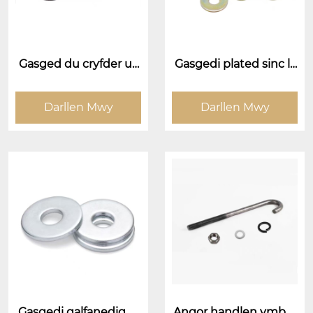
Gasged du cryfder uc
Gasgedi plated sinc lli
hel
w
Darllen Mwy
Darllen Mwy
Gasgedi galfanedig el
Angor handlen ymbar