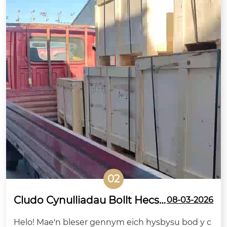
02
Cludo Cynulliadau Bollt Hecs
08-03-2026
Mawr Cryfder Uchel Safonol A
Helo! Mae'n bleser gennym eich hysbysu bod y c
S/NZS yn Gadael Tsieina am A