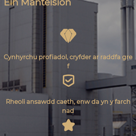
Ein Manteision

Cynhyrchu profiadol, cryfder ar raddfa gre
f

Rheoli ansawdd caeth, enw da yn y farch
nad
