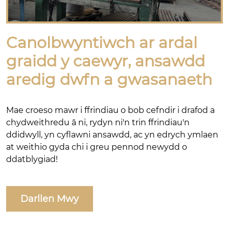
Canolbwyntiwch ar ardal
graidd y caewyr, ansawdd
aredig dwfn a gwasanaeth
Mae croeso mawr i ffrindiau o bob cefndir i drafod a
chydweithredu â ni, rydyn ni'n trin ffrindiau'n
ddidwyll, yn cyflawni ansawdd, ac yn edrych ymlaen
at weithio gyda chi i greu pennod newydd o
ddatblygiad!
Darllen Mwy