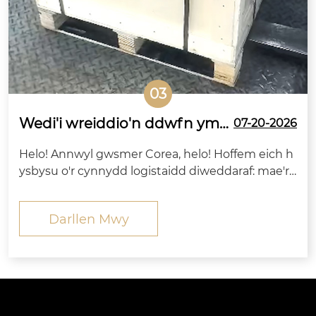
03
Wedi'i wreiddio'n ddwfn ym
07-20-2026
masnach dramor Tsieina-De K
Helo! Annwyl gwsmer Corea, helo! Hoffem eich h
orea, mae Zitai Precision Faste
ysbysu o'r cynnydd logistaidd diweddaraf: mae'r
ners yn gwbl barod i ehangu i
bolltau angor mewn bocs cryfder uchel (gan gyn
farchnadoedd tramor.
nwys cnau a wasieri cyfatebol) a archebwyd gan
Darllen Mwy
eich cwmni wedi cyrraedd Tianjin Port, C...