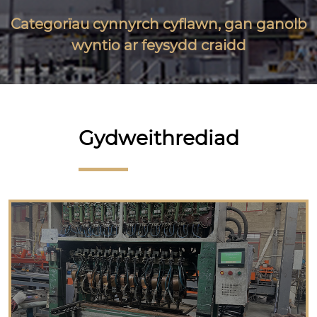
Categorïau cynnyrch cyflawn, gan ganolb
wyntio ar feysydd craidd
Gydweithrediad