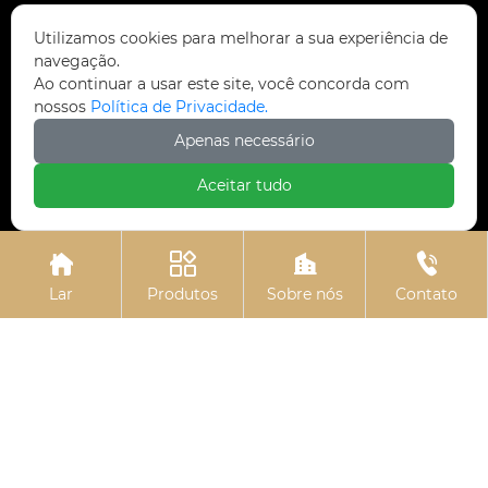
Contate-nos
Utilizamos cookies para melhorar a sua experiência de
navegação.
Contate-nos
Ao continuar a usar este site, você concorda com
nossos
Política de Privacidade.
Parque Industrial da vila de Dongmingyang,

Apenas necessário
distrito de Yongnian, cidade de Handan, China
Aceitar tudo
ztfasteners@163.com (resposta dentro de 24

horas)





+86-13315035610
Lar
Produtos
Sobre nós
Contato
Política de Privacidade.
Copyright © Handan Zitai Fastener
Manufacturing Co., Ltd.