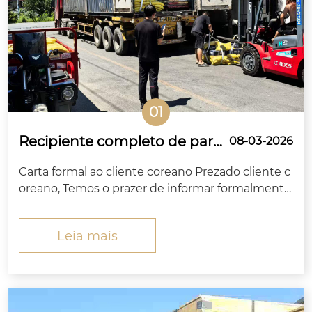
01
Recipiente completo de paraf
08-03-2026
usos de cabeça sextavada pa
Carta formal ao cliente coreano Prezado cliente c
drão KS enviados para a Corei
oreano, Temos o prazer de informar formalmente
a da Zitai Fastener
que os parafusos de cabeça sextavada de alta res
istência, juntamente com porcas, arruelas planas
Leia mais
e arruelas de pressão correspondentes, encome
ndados por sua empresa, concluíram a produçã
o,...