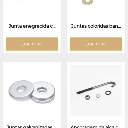
Junta enegrecida co
Juntas coloridas banh
m alta resistência
adas por zinco
Leia mais
Leia mais
Juntas galvanizadas el
Ancoragem da alça de