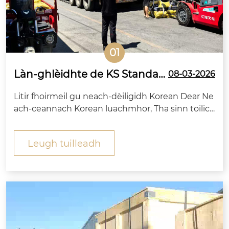
01
Làn-ghlèidhte de KS Standar
08-03-2026
d Hex Head Bolts air a chuir g
Litir fhoirmeil gu neach-dèiligidh Korean Dear Ne
u Korea bho Zitai Fastener
ach-ceannach Korean luachmhor, Tha sinn toilich
te innse gu foirmeil dhut gu bheil na boltaichean
ceann hex àrd-neart còmhla ri cnothan maidsid
Leugh tuilleadh
h, nigheadairean còmhnard agus nigheadairean
earraich a dh ’òrduich do chompanaidh air crìoch
a chuir air cinneasachadh,...