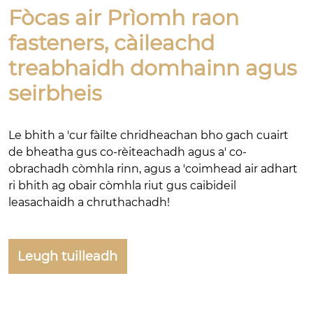
Fòcas air Prìomh raon
fasteners, càileachd
treabhaidh domhainn agus
seirbheis
Le bhith a 'cur fàilte chridheachan bho gach cuairt
de bheatha gus co-rèiteachadh agus a' co-
obrachadh còmhla rinn, agus a 'coimhead air adhart
ri bhith ag obair còmhla riut gus caibideil
leasachaidh a chruthachadh!
Leugh tuilleadh