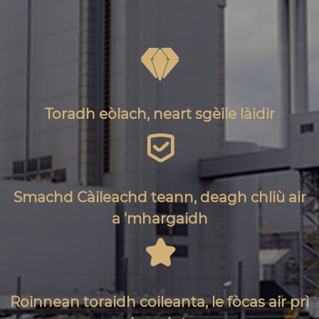

Toradh eòlach, neart sgèile làidir

Smachd Càileachd teann, deagh chliù air
a 'mhargaidh

Roinnean toraidh coileanta, le fòcas air prì