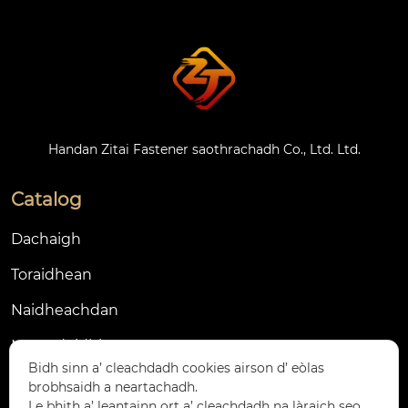
Handan Zitai Fastener saothrachadh Co., Ltd. Ltd.
Catalog
Dachaigh
Toraidhean
Naidheachdan
Mu ar deidhinn
Bidh sinn a’ cleachdadh cookies airson d’ eòlas
Cuir fios thugainn
brobhsaidh a neartachadh.
Le bhith a’ leantainn ort a’ cleachdadh na làraich seo,