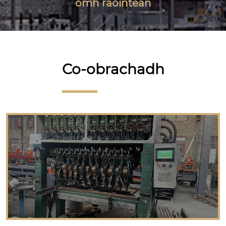
omh raointean
Co-obrachadh