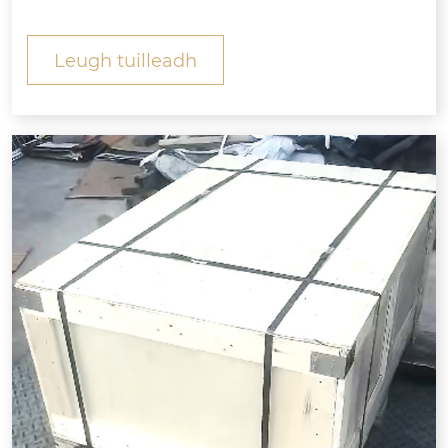
d-neart (a’ toirt a-steach cnothan agus nigheadai
rean maidsidh) a dh’ òrduich do chompanaidh air
Leugh tuilleadh
an dèanamh, air an sgrùdadh air càileachd, agus
air am pacadh airson às-mhalairt a rèir teann a rèi
r riatanasan a ’chompanaidh.