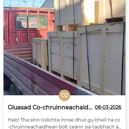
02
Gluasad Co-chruinneachaidh
08-03-2026
ean Hex Bolt Mòr Àrd-neart A
Halo! Tha sinn toilichte innse dhut gu bheil na co
S/NZS a’ fàgail Sìona airson As
-chruinneachaidhean bolt ceann sia-taobhach àr
tràilia