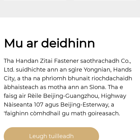
Mu ar deidhinn
Tha Handan Zitai Fastener saothrachadh Co.,
Ltd. suidhichte ann an sgìre Yongnian, Hands
City, a tha na phrìomh bhunait riochdachaidh
àbhaisteach as motha ann an Sìona. Tha e
faisg air Rèile Beijing-Guangzhou, Highway
Nàiseanta 107 agus Beijing-Esterway, a
'faighinn còmhdhail gu math goireasach.
Leugh tuilleadh