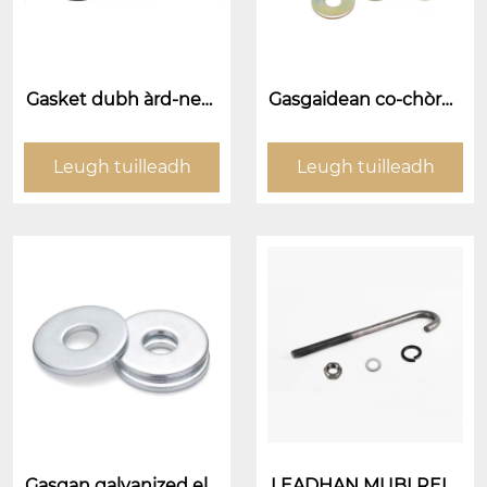
Gasket dubh àrd-near
Gasgaidean co-chòrda
t
dh sin
Leugh tuilleadh
Leugh tuilleadh
Gasgan galvanized ele
LEADHAN MUBLRELL