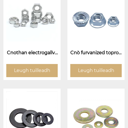
Cnothan electrogallva
Cnò furvanized toprop
nizanized
iged goirt (cnò aghaid
h slarachaidh eanchai
nn)
Leugh tuilleadh
Leugh tuilleadh