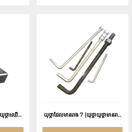
ុថ្កាឈើឆ្កា
យុថ្កាដែលមានរាង 7 (យុថ្កាយុថ្កាមានរាង
7)