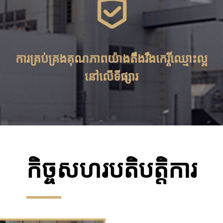

ការគ្រប់គ្រងគុណភាពយ៉ាងតឹងរឹងកេរ្តិ៍ឈ្មោះល្អ
នៅលើទីផ្សារ
កិច្ចសហរបតិបត្ដិការ