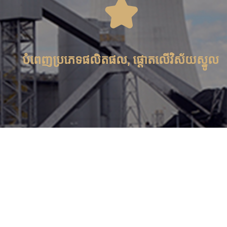

បំពេញប្រភេទផលិតផល, ផ្តោតលើវិស័យស្នូល