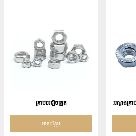
គ្រាប់អេឡិចត្រូត
អណ្តូងគ្រា
ដូចអេឡិចត
អានបន្ថែម