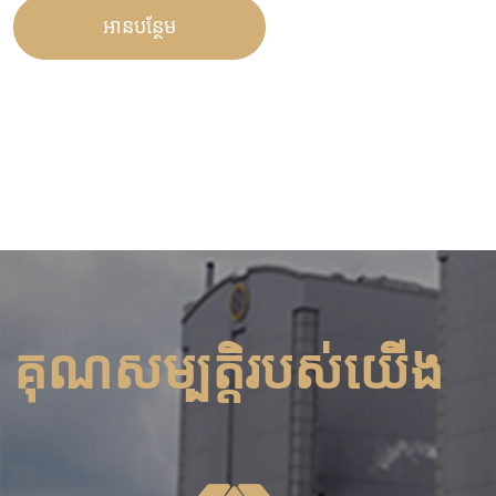
អានបន្ថែម
គុណសម្បត្តិរបស់យើង