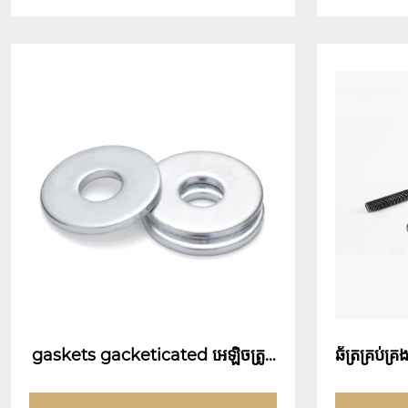
gaskets gacketicated អេឡិចត្រូនិ
ឆ័ត្រគ្រប់គ្រ
ច