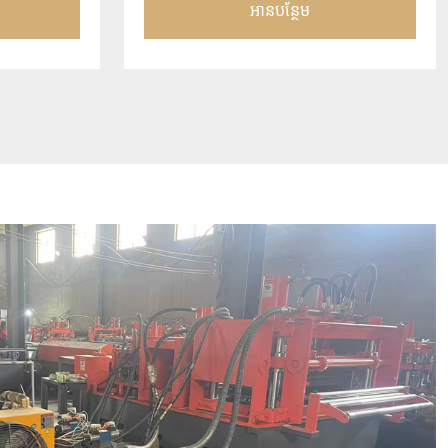
អានបន្ថែម