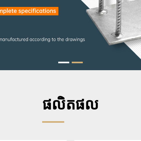
ផលិតផល