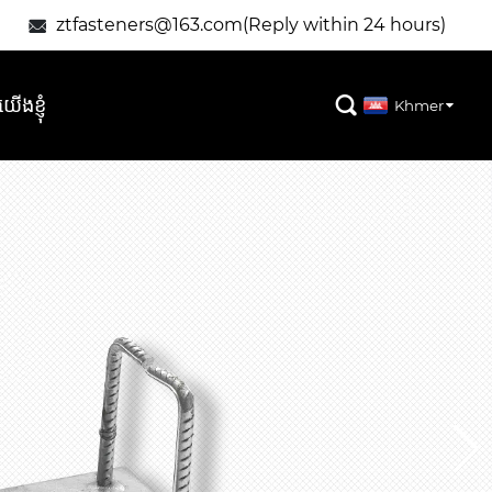
ztfasteners@163.com(Reply within 24 hours)

ងខ្ញុំ

Khmer