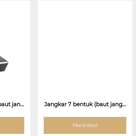
baut jang
Jangkar 7 bentuk (baut jangk
s)
ar 7 bentuk)
Maca deui