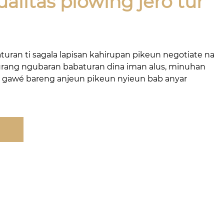
ualitas plowing jero tur
ran ti sagala lapisan kahirupan pikeun negotiate na
urang ngubaran babaturan dina iman alus, minuhan
un gawé bareng anjeun pikeun nyieun bab anyar