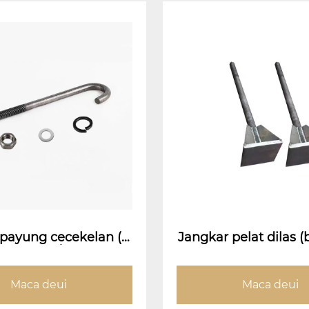
payung cecekelan (J-
Jangkar pelat dilas (
gkar baud/payung cec
kar pelat dila
n embedded baud)
Maca deui
Maca deui