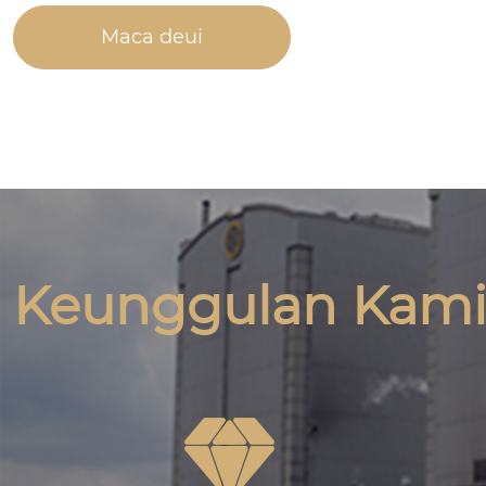
Maca deui
Keunggulan Kam
