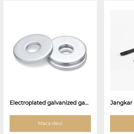
Electroplated galvanized gask
Jangkar 
ets
tipe jan
ekela
Maca deui