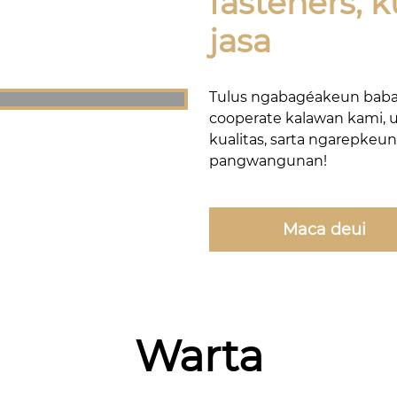
fasteners, k
jasa
Tulus ngabagéakeun babatu
cooperate kalawan kami, 
kualitas, sarta ngarepke
pangwangunan!
Maca deui
Warta