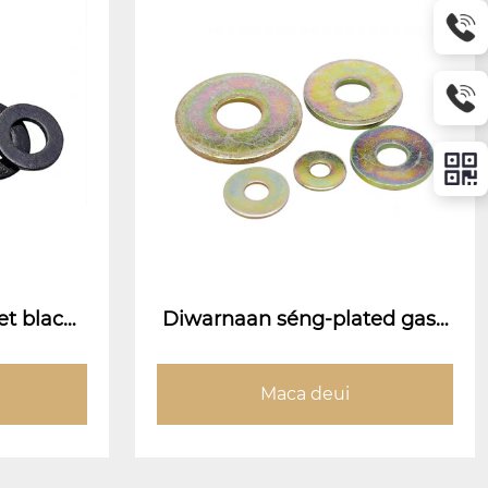
et blacke
Diwarnaan séng-plated gask
ets
Maca deui