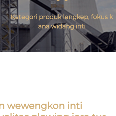
Kategori produk lengkep, fokus k
ana widang inti
n wewengkon inti