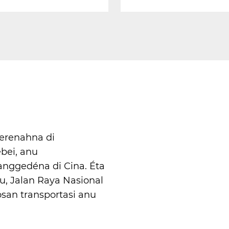
perenahna di
bei, anu
anggedéna di Cina. Éta
, Jalan Raya Nasional
san transportasi anu