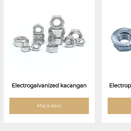
Electrogalvanized kacangan
Electrop
ge nu
Maca deui