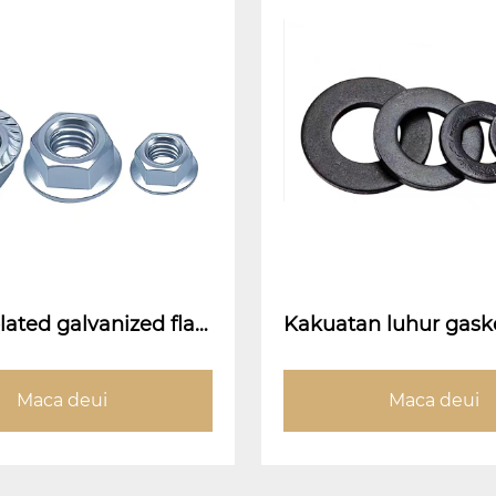
lated galvanized flan
Kakuatan luhur gask
t (flange face nut)
ned
Maca deui
Maca deui